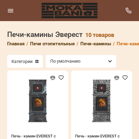
Печи-камины Эверест
Везувий
10 товаров
Главная
Печи отопительные
Печи-камины
Печи-кам
Газогенераторные печи АОГТ
Категории
Отопительно-варочные печи
Печи-камины
Термофор (Конвектика)
Показать все
Печь - камин EVEREST с
Печь - камин EVEREST с