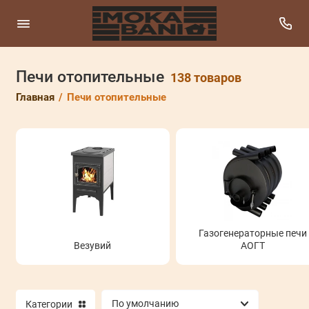
Печи отопительные
Везувий
138 товаров
Главная
Печи отопительные
Газогенераторные печи АОГТ
Отопительно-варочные печи
Печи-камины
Термофор (Конвектика)
Показать все
Газогенераторные печи
Везувий
АОГТ
Категории