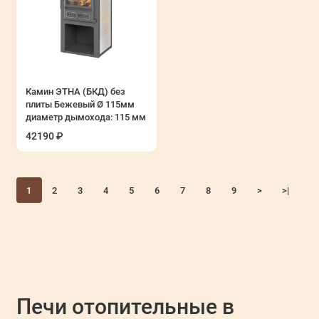
Камин ЭТНА (БКД) без
плиты Бежевый Ø 115мм
диаметр дымохода: 115 мм
42190 ₽
1
2
3
4
5
6
7
8
9
>
>|
Е
Печи отопительные в
с