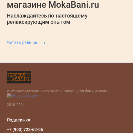
с
магазине MokaBani.ru
с
м
Наслаждайтесь по-настоящему
релаксирующим опытом
Читать дальше
Интернет-магазин «MokaBani» Товары для бани и сауны.
2018-2024
Поддержка
+7 (903) 722-62-06