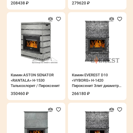
- сталь, с пультом ДУ (8,2
208438 ₽
279620 ₽
кВт)
Камин ASTON SENATOR
Камин EVEREST D10
«RANTALA» Н-1530
«VYBORG» Н-1420
Талькохлорит / Пироксенит
Пироксенит Элит диаметр
дымохода: 180 мм
350460 ₽
266180 ₽