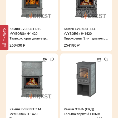
Камин EVEREST D10
Камин EVEREST Z14
Фильтр
«VYBORG» Н-1420
«VYBORG» Н-1420
Талькохлорит диаметр
Пироксенит Элит диаметр
дымохода: 180 мм
дымохода: 180 мм
260430 ₽
254180 ₽
Камин EVEREST Z14
Камин ЭТНА (БКД)
«VYBORG» Н-1420
Талькохлорит Ø 115мм