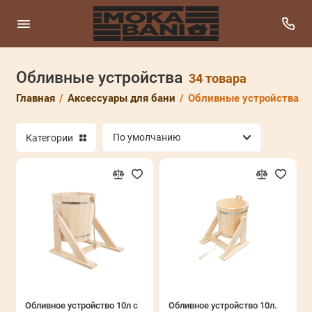
Обливные устройства
Бондарные изделия
34 товара
Главная
Аксессуары для бани
Обливные устройства
Веники для бани и запарки
Категории
Каминные и печные аксессуары
Обливные устройства
Панно из можжевельника
Текстиль для бани
Эфирные масла
Показать все
Обливное устройство 10л с
Обливное устройство 10л.