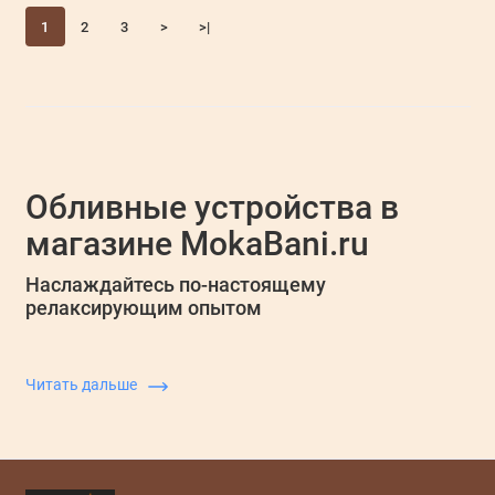
1
2
3
>
>|
Е
Обливные устройства в
с
с
магазине MokaBani.ru
с
м
Наслаждайтесь по-настоящему
релаксирующим опытом
Читать дальше