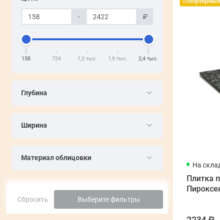
Популярны
-
₽
158
724
1,3 тыс.
1,9 тыс.
2,4 тыс.
Глубина
Ширина
Материал облицовки
На скла
Плитка 
Пироксе
Сбросить
Выберите фильтры
2234 ₽