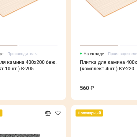
де
Производитель:
На складе
Производитель
ля камина 400х200 беж.
Плитка для камина 400х
т 10шт.) К-205
(комплект 4шт.) КУ-220
560 ₽
й
Популярный