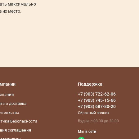
дать максимально
Мы не только предлагаем широкий ассор
 их место.
товаров, но и сами строим бани или обору
необходимыми для них товарами. Мы за
омпании
Поддержка
+7 (903) 722-62-06
омпании
+7 (903) 745-15-66
та и доставка
+7 (903) 687-80-20
ительство
Обратный звонок
Будни, с 08.00 до 20.00
тика Безопасности
вия соглашения
Мы в сети