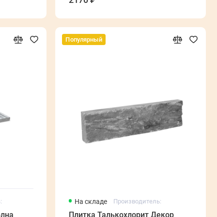
Популярный
:
На складе
Производитель:
олна
Плитка Талькохлорит Декор