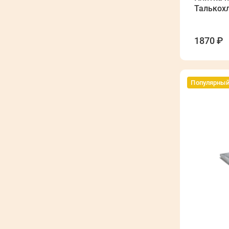
Талькох
1870 ₽
Популярны