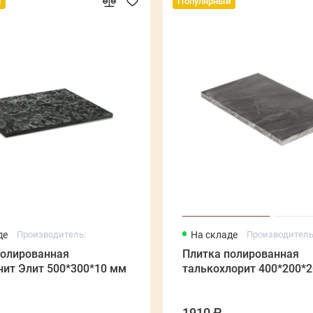
й
Популярный
де
Производитель:
На складе
Производитель
полированная
Плитка полированная
нит Элит 500*300*10 мм
талькохлорит 400*200*
1910 ₽