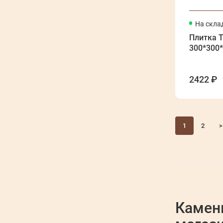
На скла
Плитка 
300*300
2422 ₽
1
2
>
Камен