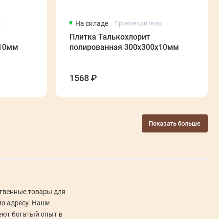
:
На складе
Производитель:
Плитка Талькохлорит
х10мм
полированная 300х300х10мм
1568 ₽
Показать больше
Мы не просто продаем товары д
твенные товары для
бани, мы предоставляем полный
по адресу. Наши
работ
еют богатый опыт в