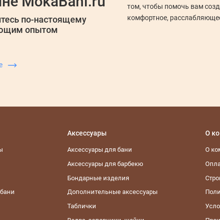
не MokaBani.ru
том, чтобы помочь вам соз
комфортное, расслабляющее
тесь по-настоящему
ующим опытом
ше
Аксессуары
О к
ы
Аксессуары для бани
О к
Аксессуары для барбекю
Опла
Бондарные изделия
Стро
 бани
Дополнительные аксессуары
Поли
Таблички
Усло