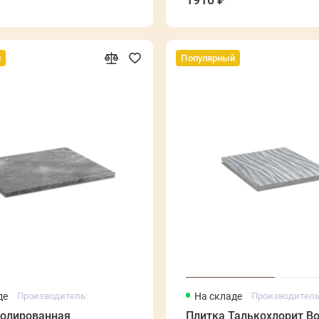
й
Популярный
де
Производитель:
На складе
Производитель
полированная
Плитка Талькохлорит В