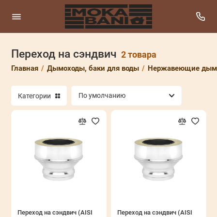
Переход на сэндвич
Баки из нержавеющей стали
2 товара
Главная
Дымоходы, баки для воды
Нержавеющие дымо
Баки нержавеющие
Категории
Дымоходы Ferrum
Дымоходы Schiedel
Дымоходы из нержавеющей стали Везувий
Дымоходы стальные LAVA
Крашенные дымоходы Везувий Black
Нержавеющие дымоходы Везувий
Переход на сэндвич (AISI
Переход на сэндвич (AISI