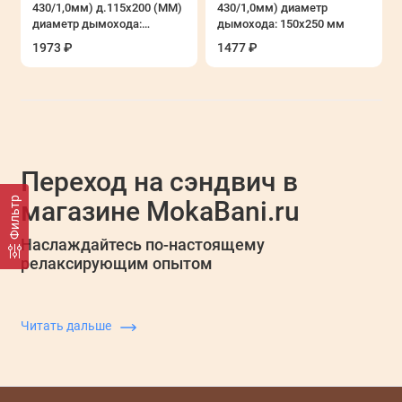
430/1,0мм) д.115х200 (ММ)
430/1,0мм) диаметр
Оцинкованные дымоходы Везувий
диаметр дымохода:
дымохода: 150х250 мм
115х200 мм
1973 ₽
1477 ₽
Стальные дымоходы LAVA
Теплообменники
Показать все
Е
Переход на сэндвич в
с
с
Фильтр
магазине MokaBani.ru
с
м
Наслаждайтесь по-настоящему
релаксирующим опытом
Читать дальше