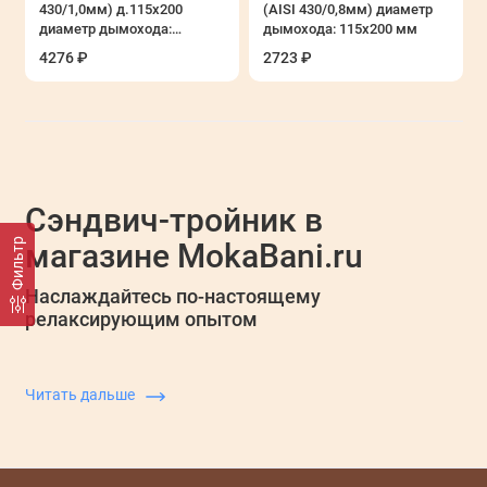
430/1,0мм) д.115х200
(AISI 430/0,8мм) диаметр
Оцинкованные дымоходы Везувий
диаметр дымохода:
дымохода: 115х200 мм
115х200 мм
4276 ₽
2723 ₽
Стальные дымоходы LAVA
Теплообменники
Показать все
Е
Сэндвич-тройник в
с
с
Фильтр
магазине MokaBani.ru
с
м
Наслаждайтесь по-настоящему
релаксирующим опытом
Читать дальше