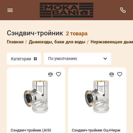
Сэндвич-тройник
Баки из нержавеющей стали
2 товара
Главная
Дымоходы, баки для воды
Нержавеющие дымо
Баки нержавеющие
Категории
Дымоходы Ferrum
Дымоходы Schiedel
Дымоходы из нержавеющей стали Везувий
Дымоходы стальные LAVA
Крашенные дымоходы Везувий Black
Нержавеющие дымоходы Везувий
Сэндвич-тройник (AISI
Сэндвич-тройник Оц+Нерж